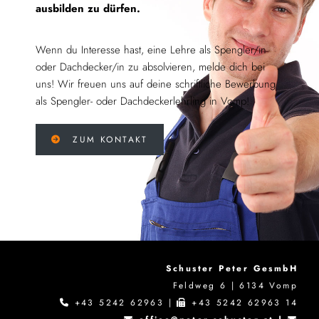
ausbilden zu dürfen.
Wenn du Interesse hast, eine Lehre als Spengler/in
oder Dachdecker/in zu absolvieren, melde dich bei
uns! Wir freuen uns auf deine schriftliche Bewerbung
als Spengler- oder Dachdeckerlehrling in Vomp!
ZUM KONTAKT
Schuster Peter GesmbH
Feldweg 6 | 6134 Vomp
+43 5242 62963
|
+43 5242 62963 14

