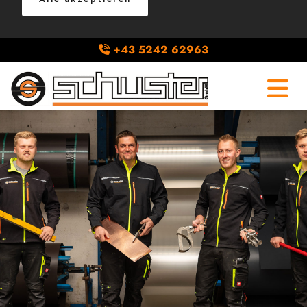
+43 5242 62963
